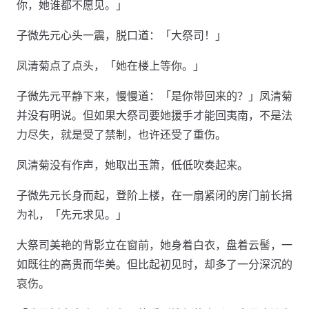
你，她谁都不愿见。」
子微先元心头一震，脱口道：「大祭司！」
凤清菊点了点头，「她在楼上等你。」
子微先元平静下来，慢慢道：「是你带回来的？」凤清菊
并没有明说。但如果大祭司要她援手才能回夷南，不是法
力尽失，就是受了禁制，也许还受了重伤。
凤清菊没有作声，她取出玉箫，低低吹奏起来。
子微先元长身而起，登阶上楼，在一扇紧闭的房门前长揖
为礼，「先元求见。」
大祭司美艳的背影立在窗前，她身着白衣，盘着云髻，一
如既往的高贵而华美。但比起初见时，却多了一分深沉的
哀伤。