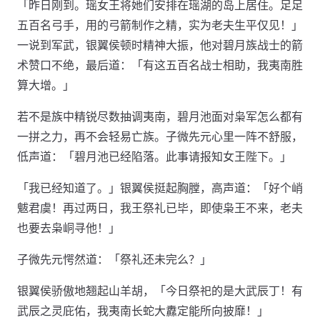
「昨日刚到。瑶女王将她们安排在瑶湖的岛上居住。足足
五百名弓手，用的弓箭制作之精，实为老夫生平仅见！」
一说到军武，银翼侯顿时精神大振，他对碧月族战士的箭
术赞口不绝，最后道：「有这五百名战士相助，我夷南胜
算大增。」
若不是族中精锐尽数抽调夷南，碧月池面对枭军怎么都有
一拼之力，再不会轻易亡族。子微先元心里一阵不舒服，
低声道：「碧月池已经陷落。此事请报知女王陛下。」
「我已经知道了。」银翼侯挺起胸膛，高声道：「好个峭
魃君虞！再过两日，我王祭礼已毕，即使枭王不来，老夫
也要去枭峒寻他！」
子微先元愕然道：「祭礼还未完么？」
银翼侯骄傲地翘起山羊胡，「今日祭祀的是大武辰丁！有
武辰之灵庇佑，我夷南长蛇大纛定能所向披靡！」