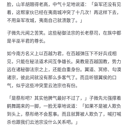
脸，山羊胡翘得老高，中气十足地说道：「枭军还没有见
着，这帮家伙已经在夷南城冲突了十几次！再这样下去，
不用枭军攻城，夷南自己就溃散了。」
子微先元闻之苦笑。这些秘御法宗的长老祭司，在族中都
是半巫半君的尊长。
如今南方名义上以百越为君，在百越弹压下不好兵戎相
见，只能在秘法道术间互争雄长。昊教是百越国教，势力
远在诸秘御法宗之上，还能自重身份。翼道、冥修、勾漠
诸宗，彼此间就没有那么多客气了。而且听银翼侯的口
气，似乎这些冲突里云池宗也有份。
「是祭彤吧？其实他脾气最好不过了，」子微先元强撑着
鹤舞踢来的一脚，一脸无辜地说道：「如果不是被人欺负
到头上，祭彤绝不会惹事。而且就算被人欺负了，喊打喊
杀也跟我们云池宗没什么关系吧。」