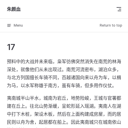
Skip to content
朱颜血
Menu
Return to top
17
预料中的大战并未来临，枭军彷佛突然消失在南荒的林海
深处，就像他们从未出现过。南荒河流密布，湖泊众多，
与北方列国擅长车骑不同，百越诸国向来以舟为车，以楫
为马，以水军称雄于南方，虽有车骑，但多用作仪仗。
夷南城半山半水，城南为岩丘，地势险峻，王城与官署都
建在丘上。往北山势渐缓，呈蛇形延入瑶湖。夷南人在湖
中打下木桩，架设木板，然后在上面构建成房屋，而的居
民则以舟为舍，起居都在船上。因此夷南城只在城南依山