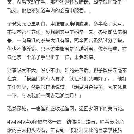
来，然后就动了手。那些狗贼还放暗箭，鹳辛就回敬了一
飞叉，他也不知道车内的会是申服君。」
子微先元心里明白，申服君从枭峒脱身，多半吃了大亏，
不得不乘车养伤，没想到又中了鹳辛一叉。各秘御法宗相
争，一向是谁的拳头大谁有理，鹳辛回击虽然过分了些，
但也不能算错。只不过申服君是百越封君，位尊权重，在
云池宗一个弟子手里折了一阵，未免难堪。
这事说大不大，说小不小，难的是善后。但子微先元毫不
在意，「横竖门内有人要来，就让他们头痛好了。」他打
了个呵欠，然后兴奋地说道：「瑶湖月色最美，大家休息
一下，今晚我们一同去瑶湖赏月！」
瑶湖深处，一艘渔舟正收起渔网，返回夕阳下的夷南城。
4v4v4v点o船舷忽然一震，彷佛撞上礁石，唱着夷南渔
歌的主人扭头去看，正看到一条粗壮无比的巨掌攀住船