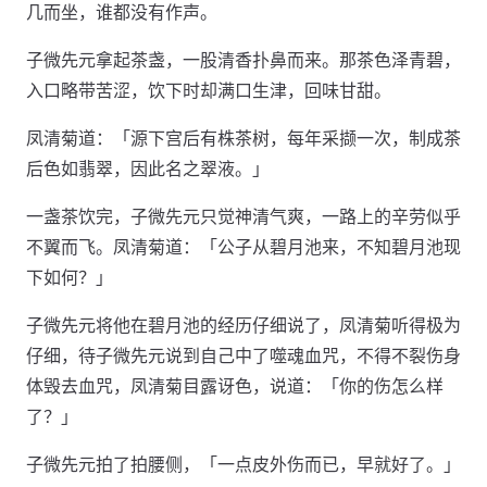
几而坐，谁都没有作声。
子微先元拿起茶盏，一股清香扑鼻而来。那茶色泽青碧，
入口略带苦涩，饮下时却满口生津，回味甘甜。
凤清菊道：「源下宫后有株茶树，每年采撷一次，制成茶
后色如翡翠，因此名之翠液。」
一盏茶饮完，子微先元只觉神清气爽，一路上的辛劳似乎
不翼而飞。凤清菊道：「公子从碧月池来，不知碧月池现
下如何？」
子微先元将他在碧月池的经历仔细说了，凤清菊听得极为
仔细，待子微先元说到自己中了噬魂血咒，不得不裂伤身
体毁去血咒，凤清菊目露讶色，说道：「你的伤怎么样
了？」
子微先元拍了拍腰侧，「一点皮外伤而已，早就好了。」