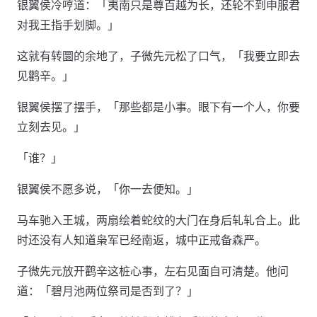
银翼侯冷哼道：「夷南只是尊百越为长，还轮不到申服君
对我王指手划脚。」
这就有转圜的余地了，子微先元松了口气，「我要立即去
见鹳辛。」
银翼侯摆了摆手，「那些都是小事。眼下有一个人，你要
立刻去见。」
「谁？」
银翼侯不愿多说，「你一去便知。」
马车驰入王城，两扇绘着蛇纹的大门在身后轧轧合上。此
时还没有人知道枭军已经南返，城中正戒备森严。
子微先元放开鹳辛这桩心事，左右见面自可清楚。他问
道：「碧月池两位祭司是否到了？」