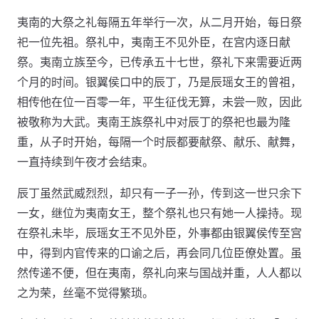
夷南的大祭之礼每隔五年举行一次，从二月开始，每日祭
祀一位先祖。祭礼中，夷南王不见外臣，在宫内逐日献
祭。夷南立族至今，已传承五十七世，祭礼下来需要近两
个月的时间。银翼侯口中的辰丁，乃是辰瑶女王的曾祖，
相传他在位一百零一年，平生征伐无算，未尝一败，因此
被敬称为大武。夷南王族祭礼中对辰丁的祭祀也最为隆
重，从子时开始，每隔一个时辰都要献祭、献乐、献舞，
一直持续到午夜才会结束。
辰丁虽然武威烈烈，却只有一子一孙，传到这一世只余下
一女，继位为夷南女王，整个祭礼也只有她一人操持。现
在祭礼未毕，辰瑶女王不见外臣，外事都由银翼侯传至宫
中，得到内官传来的口谕之后，再会同几位臣僚处置。虽
然传递不便，但在夷南，祭礼向来与国战并重，人人都以
之为荣，丝毫不觉得繁琐。