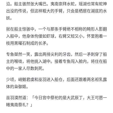
沿。船主骇然张大嘴巴。夷南崇拜水蛇，瑶湖也常有蛇神
出没的传说，但这样粗大的手臂，只会是栖居在湖底的水
妖。
就在船主惊骇中，一个与那条手臂绝不相称的畸形人影翻
入船中，他身体佝偻如虾球，右臂又短又小，怀里抱着一
枝用黑曜石制成的长矛。
专鱼桀然一笑，露出两排尖利的牙齿，然后一矛刺穿了船
主的喉咙，将他挑入湖中。接着专鱼闯入舱内，将住在船
中的一家人尽数刺死。
少顷，峭魃君虞和巫羽进入船仓，后面还跟着两名袒乳露
体的枭御姬。
巫羽漠然道：「今日宫中祭祀的是大武辰丁，大王可愿一
睹夷南祭礼？」