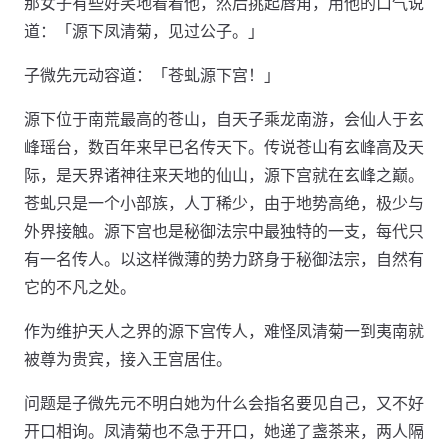
那女子有些好笑地看着他，然后挑起唇角，用他的口气说
道：「源下凤清菊，见过公子。」
子微先元动容道：「苍虬源下宫！」
源下位于南荒最高的苍山，自天子乘龙南游，会仙人于玄
峰瑶台，数百年来早已名传天下。传说苍山有玄峰高及天
际，是天界诸神往来天地的仙山，源下宫就在玄峰之巅。
苍虬只是一个小部族，人丁稀少，由于地势高绝，极少与
外界接触。源下宫也是秘御法宗中最独特的一支，每代只
有一名传人。以这样微薄的势力跻身于秘御法宗，自然有
它的不凡之处。
作为维护天人之界的源下宫传人，难怪凤清菊一到夷南就
被尊为贵宾，接入王宫居住。
问题是子微先元不明白她为什么会指名要见自己，又不好
开口相询。凤清菊也不急于开口，她递了盏茶来，两人隔