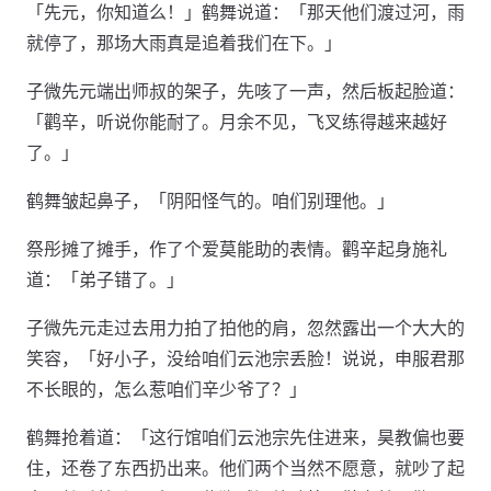
「先元，你知道么！」鹤舞说道：「那天他们渡过河，雨
就停了，那场大雨真是追着我们在下。」
子微先元端出师叔的架子，先咳了一声，然后板起脸道：
「鹳辛，听说你能耐了。月余不见，飞叉练得越来越好
了。」
鹤舞皱起鼻子，「阴阳怪气的。咱们别理他。」
祭彤摊了摊手，作了个爱莫能助的表情。鹳辛起身施礼
道：「弟子错了。」
子微先元走过去用力拍了拍他的肩，忽然露出一个大大的
笑容，「好小子，没给咱们云池宗丢脸！说说，申服君那
不长眼的，怎么惹咱们辛少爷了？」
鹤舞抢着道：「这行馆咱们云池宗先住进来，昊教偏也要
住，还卷了东西扔出来。他们两个当然不愿意，就吵了起