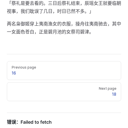
「祭礼是要去看的。三日后祭礼结束，辰瑶女王就要临朝
视事，我们耽误了几日，时日已然不多。」
两名枭御姬穿上夷南渔女的衣服，操舟往夷南驰去，其中
一女面色苍白，正是碧月池的女祭司碧津。
Previous page
16
Next page
18