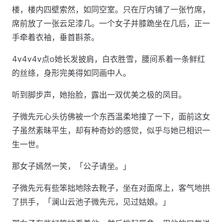
楼，楼内四壁索然，如同空室。只在厅内铺了一张竹席，
席前放了一张云足漆几。一个女子并膝跪坐在几后，正一
手牵着衣袖，垂首斟茶。
4v4v4v点o她长发披肩，白衣胜雪，腰间系着一条鲜红
的丝绦，身形完美得如同画中人。
听到脚步声，她抬脸，露出一双优美之极的凤目。
子微先元心头彷佛被一个东西温柔地撞了一下，面前这女
子虽然素昧平生，却有种奇妙的感觉，似乎与她已相识一
生一世。
那女子嫣然一笑，「公子请坐。」
子微先元有些笨拙地除去靴子，坐在对面席上，客气地拱
了拱手，「澜山云池子微先元，见过姑娘。」