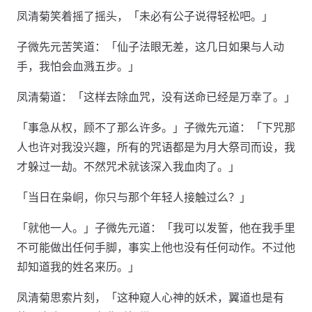
凤清菊笑着摇了摇头，「未必有公子说得轻松吧。」
子微先元苦笑道：「仙子法眼无差，这几日如果与人动
手，我怕会血溅五步。」
凤清菊道：「这样去除血咒，没有送命已经是万幸了。」
「事急从权，顾不了那么许多。」子微先元道：「下咒那
人也许对我没兴趣，所有的咒语都是为月大祭司而设，我
才躲过一劫。不然咒术就该深入我血肉了。」
「当日在枭峒，你只与那个年轻人接触过么？」
「就他一人。」子微先元道：「我可以发誓，他在我手里
不可能做出任何手脚，事实上他也没有任何动作。不过他
却知道我的姓名来历。」
凤清菊思索片刻，「这种窥人心神的妖术，翼道也是有