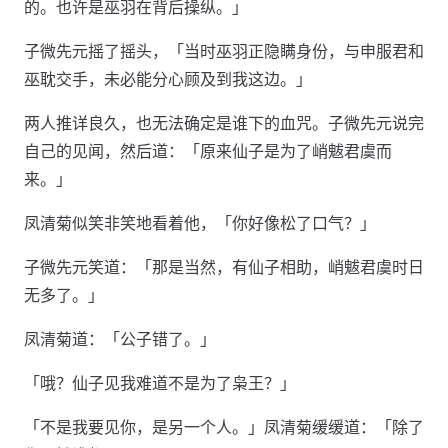
的。也许是巫羽在背后操纵。」
子微先元摇了摇头，「当时巫羽正隐瞒身份，与申服君和
巫耽交手，未必能分心顾及到我这边。」
两人推详良久，也无法确定是谁下的血咒。子微先元说完
自己的见闻，然后道：「原来仙子是为了峭魃君虞而
来。」
凤清菊似笑非笑地看着他，「你好像松了口气？」
子微先元笑道：「那是当然，有仙子相助，峭魃君虞时日
无多了。」
凤清菊道：「公子错了。」
「哦？仙子见我难道不是为了枭王？」
「不是我要见你，是另一个人。」凤清菊缓缓道：「除了