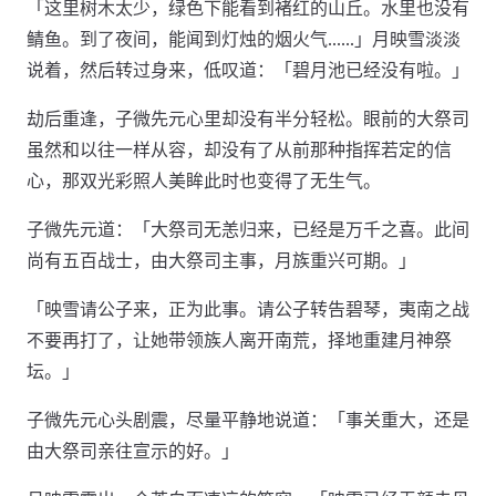
「这里树木太少，绿色下能看到褚红的山丘。水里也没有
鲭鱼。到了夜间，能闻到灯烛的烟火气……」月映雪淡淡
说着，然后转过身来，低叹道：「碧月池已经没有啦。」
劫后重逢，子微先元心里却没有半分轻松。眼前的大祭司
虽然和以往一样从容，却没有了从前那种指挥若定的信
心，那双光彩照人美眸此时也变得了无生气。
子微先元道：「大祭司无恙归来，已经是万千之喜。此间
尚有五百战士，由大祭司主事，月族重兴可期。」
「映雪请公子来，正为此事。请公子转告碧琴，夷南之战
不要再打了，让她带领族人离开南荒，择地重建月神祭
坛。」
子微先元心头剧震，尽量平静地说道：「事关重大，还是
由大祭司亲往宣示的好。」