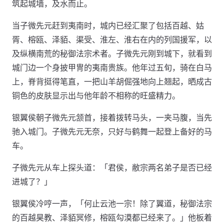
筑起城墙，及水而止。
当子微先元赶到夷南时，城内已经汇聚了包括百越、姑
胥、榕瓯、泽貊、渠受、淮左、淮右在内的列国援军，以
及纵横南荒的秘御法宗术者。子微先元刚到城下，就看到
城门边一个身披甲冑的夷南贵族。他年过五旬，骑在白马
上，脊背挺得笔直，一把山羊胡倔强地向上翘起，晒成古
铜色的皮肤显示出与他年龄不相称的旺盛精力。
银翼侯朝子微先元颔首，接着拨转马头，一夹马腹，当先
驰入城门。子微先元无奈，只好与鹤舞一起登上备好的马
车。
子微先元从车上探头道：「君侯，敝宗两名弟子是否已经
进城了？」
银翼侯冷哼一声，「何止云池一宗！除了翼道，秘御法宗
的百越昊教、泽貊冥修，榕瓯勾漠都已经来了。」他板着