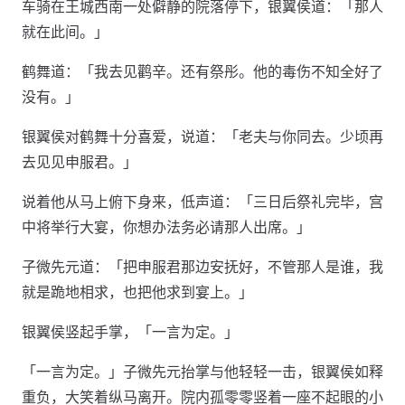
车骑在王城西南一处僻静的院落停下，银翼侯道：「那人
就在此间。」
鹤舞道：「我去见鹳辛。还有祭彤。他的毒伤不知全好了
没有。」
银翼侯对鹤舞十分喜爱，说道：「老夫与你同去。少顷再
去见见申服君。」
说着他从马上俯下身来，低声道：「三日后祭礼完毕，宫
中将举行大宴，你想办法务必请那人出席。」
子微先元道：「把申服君那边安抚好，不管那人是谁，我
就是跪地相求，也把他求到宴上。」
银翼侯竖起手掌，「一言为定。」
「一言为定。」子微先元抬掌与他轻轻一击，银翼侯如释
重负，大笑着纵马离开。院内孤零零竖着一座不起眼的小