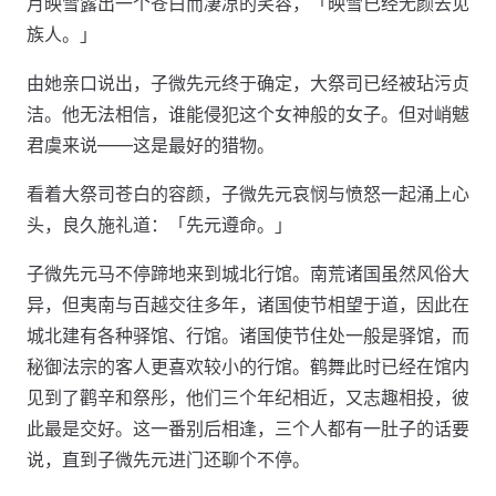
月映雪露出一个苍白而凄凉的笑容，「映雪已经无颜去见
族人。」
由她亲口说出，子微先元终于确定，大祭司已经被玷污贞
洁。他无法相信，谁能侵犯这个女神般的女子。但对峭魃
君虞来说——这是最好的猎物。
看着大祭司苍白的容颜，子微先元哀悯与愤怒一起涌上心
头，良久施礼道：「先元遵命。」
子微先元马不停蹄地来到城北行馆。南荒诸国虽然风俗大
异，但夷南与百越交往多年，诸国使节相望于道，因此在
城北建有各种驿馆、行馆。诸国使节住处一般是驿馆，而
秘御法宗的客人更喜欢较小的行馆。鹤舞此时已经在馆内
见到了鹳辛和祭彤，他们三个年纪相近，又志趣相投，彼
此最是交好。这一番别后相逢，三个人都有一肚子的话要
说，直到子微先元进门还聊个不停。