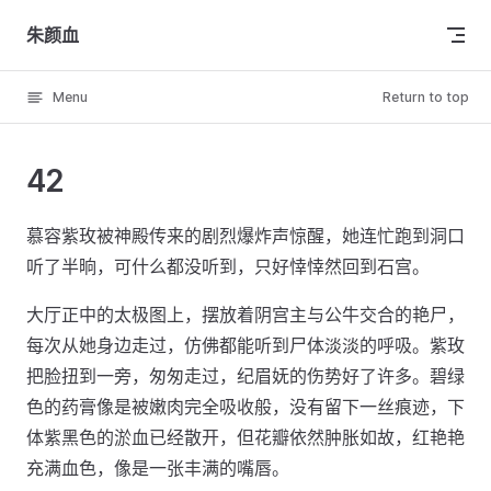
Skip to content
朱颜血
Menu
Return to top
42
慕容紫玫被神殿传来的剧烈爆炸声惊醒，她连忙跑到洞口
听了半晌，可什么都没听到，只好悻悻然回到石宫。
大厅正中的太极图上，摆放着阴宫主与公牛交合的艳尸，
每次从她身边走过，仿佛都能听到尸体淡淡的呼吸。紫玫
把脸扭到一旁，匆匆走过，纪眉妩的伤势好了许多。碧绿
色的药膏像是被嫩肉完全吸收般，没有留下一丝痕迹，下
体紫黑色的淤血已经散开，但花瓣依然肿胀如故，红艳艳
充满血色，像是一张丰满的嘴唇。