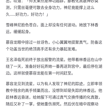
出，叹道：「师太果然是神功超群，鄙教化真散神妙莫
测，只需丝毫便可散去全身功力，神尼竟能撑上这么
久……好功力，好功力！」
雪峰神尼脸色苍白，面上却没有任何波动。她放下林香
远，缓缓起身。
慕容龙眼中掠过一丝讶色，小心翼翼地提聚真气，防备这
个功盖当世的绝顶高手还有余力暴起发难。
王名泽临死前终于放出报警的流星。他带着林香远在山中
绕了一天，准备好好玩弄她一番再送到宫中，最后停在湖
边。这样就使慕容龙能在第一时间赶至。
慕容龙见到流星，以为有人发现了神尼的踪迹，立即率领
教中残余的高手倾巢而出，没想到却是失踪的林香远。他
趁林香远昏迷，给她服下可通过真气交换传播的化真散，
随后又补了一掌，使她重伤濒死。然后伏在暗中观察动