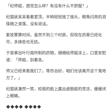
「纪师姐，感觉怎么样？有没有什么不舒服？」
纪眉妩呆呆看着室顶，半晌轻轻摇了摇头，眼角闪亮的泪
珠随之滑落，没有说话。
紫玫算算时间，虽然不到三个时辰，但现在药膏已经化
尽，多抹些也无妨。
于是拿出叶行南所制的药物，细细给师姐涂上，口里安慰
道：「师姐，别着急。
师父已经来救我们了。等伤治好，咱们也该离开这个鬼地
方了。」
纪眉妩凄然一笑，姣丽的脸上露出虚脱般的悲凉，缓缓闭
上眼睛。
◆◆◆◆ ◆◆◆◆