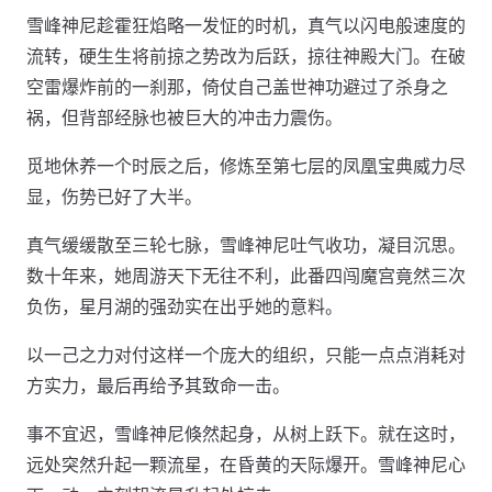
雪峰神尼趁霍狂焰略一发怔的时机，真气以闪电般速度的
流转，硬生生将前掠之势改为后跃，掠往神殿大门。在破
空雷爆炸前的一刹那，倚仗自己盖世神功避过了杀身之
祸，但背部经脉也被巨大的冲击力震伤。
觅地休养一个时辰之后，修炼至第七层的凤凰宝典威力尽
显，伤势已好了大半。
真气缓缓散至三轮七脉，雪峰神尼吐气收功，凝目沉思。
数十年来，她周游天下无往不利，此番四闯魔宫竟然三次
负伤，星月湖的强劲实在出乎她的意料。
以一己之力对付这样一个庞大的组织，只能一点点消耗对
方实力，最后再给予其致命一击。
事不宜迟，雪峰神尼倏然起身，从树上跃下。就在这时，
远处突然升起一颗流星，在昏黄的天际爆开。雪峰神尼心