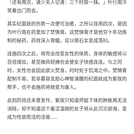
「还有两次，请少夫人记清：三个时辰一抹。」叶行南冷
笑着出门而去。
其实纪眉妩的伤势一次便可治癒，之所以连用四次，是因
为叶行南在药里加了焚情膏。这焚情膏才是他穷十年功炼
制的秘药，药效深入骨髓，足以使石女变成荡妇。
连施四次之后，将完全改变女性的体质，身体的敏感将以
百倍增加，甚至微风轻拂也会使女子快感连连。与之同
时，女性也会因此欲火焚身，时时处于饥渴之中。焚情膏
配制不易，若非慕容龙担心神智清醒的纪眉妩成为紫玫的
帮手，也不会施药将她变为废人。
此刻药效还未曾发作，紫玫只知道师姐下体的肿胀再无法
消除，却不知道这个羞涩温婉的女子将从此沉沦欲海，变
成为性欲而活的淫兽……