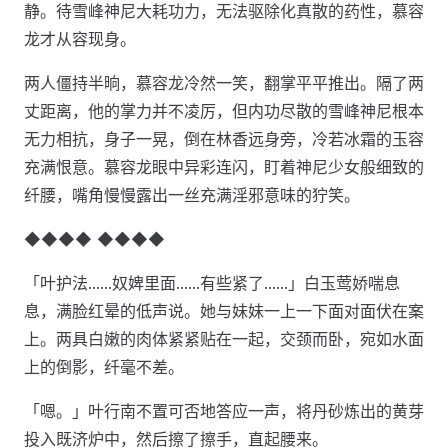
静。待雪峰神尼大耗功力，无法驱除化真散的药性，慕容
龙才从容现身。
两人僵持半晌，慕容龙冷然一笑，翻掌平平推出。隔了两
丈距离，他的掌力并不凌厉，但内功尽散的雪峰神尼根本
无力相抗，身子一晃，倒在林香远身旁，冷若冰霜的玉容
充满恨意。慕容龙眼中异彩连闪，盯着神尼少女般细致的
纤腰，嘴角慢慢露出一丝充满淫邪意味的狞笑。
◆◆◆◆ ◆◆◆◆
「叶护法……奴婢里面……有些紧了……」白玉莺娇喘息
息，满脸红晕的低声说。她与妹妹一上一下面对面伏在案
上。两具白嫩的肉体紧紧贴在一起，交颈而卧，宛如水面
上的倒影，纤毫不差。
「嗯。」叶行南不置可否地答应一声，将丹砂炼出的黄芽
投入既济炉中，然后擦了擦手，直起腰来。