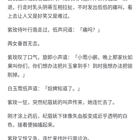
退，行走时乳头阴蒂互相拉扯，不时发出低低的痛叫，看
上去让人又是好笑又是难过。
紫玫待叶行南走过，低声问道：「痛吗？」
两女垂首无言。
紫玫叹了口气，旋即小声道：「小莺小鹂，晚上那家伙如
果叫你们，你们想办法把片玉拿到手！到时我想办法把锁
削掉。」
白玉莺低声道：「奴婢知道了。」
紫玫一怔，突然纪眉妩的叫声传来，她连忙去了。
刚才涂上药后，纪眉妩下体像失血般变成近乎透明的白
色，接着便抽搐起来。
紫玫又惊又急，连忙来找叶行南诊治。