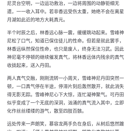
尼灵台空明，一边运功救治，一边将周围的动静钜细无
遗，一一收入耳中。若非香远受伤太重，她绝不会在离星
月湖如此近的地方大耗真元。
半个时辰之后，林香远心脉一震，缓缓跳动起来。雪峰神
尼松了口气，知道已保住徒儿的性命。但若是就此罢手，
林香远纵然保住性命，也只是废人，终身无法习武。因此
神尼毫不停顿的继续催发真气，将林香远体内残余的真气
收拢起来，送入丹田。
两人真气交融，刚刚流转一小周天，雪峰神尼丹田突然一
顿，一口真气停在半途，停滞片刻后轰然散开，就此消失
得无影无踪。雪峰神尼心下大惊，连忙凝神聚气。可丹田
似乎变成了一个无底的深洞，汹涌的真气流入其中，立即
化作丝丝缕缕的游气，散至四肢百骸。
远处传来一声朗笑，慕容龙两手负在身后，从树后悠然踱