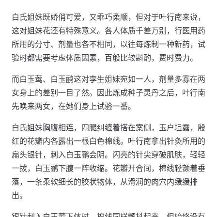
白氏姐妹既娇俏可爱，又乖巧柔顺，但对于叶行南来说，
这对姐妹花还有特殊意义。各人体质千差万别，行医用药
所用的分寸、剂量也各不相同，以往每炼制一种新药，试
验时都需要考虑体质因素，百般比较斟酌，费时费力。
而白玉莺、白玉鹂这对孪生姐妹宛如一人，剂量多寡在两
女身上的差别一目了然。因此炼成种子灵丹之后，叶行南
先唤来两女，在她们身上试验一番。
白氏姐妹胸腹相连，四腿纠缠着搭在案侧，玉户坦露，殷
红的花瓣内各露出一根白色棉线。叶行南拿出针灸所用的
扁头银针，刺入白玉鹂会阴。闪亮的针尖穿破肌肤，轻轻
一拨，白玉鹂下腹一阵收缩。花瓣开合间，棉线轻颤着垂
落，一条柔软细长的胶状物体，从滑润的肉穴内缓缓排
出。
银针刺入白玉莺下体时，棉线同样颤抖起来，但始终没有