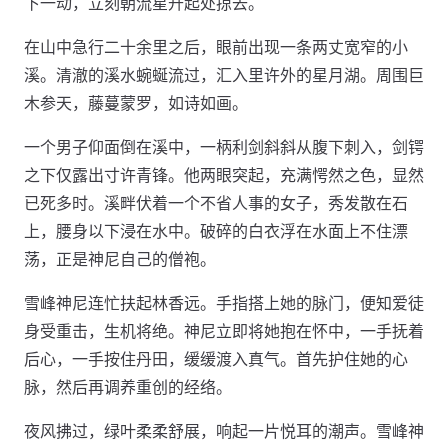
下一动，立刻朝流星升起处掠去。
在山中急行二十余里之后，眼前出现一条两丈宽窄的小
溪。清澈的溪水蜿蜒流过，汇入里许外的星月湖。周围巨
木参天，藤蔓蒙罗，如诗如画。
一个男子仰面倒在溪中，一柄利剑斜斜从腹下刺入，剑锷
之下仅露出寸许青锋。他两眼突起，充满愕然之色，显然
已死多时。溪畔伏着一个不省人事的女子，秀发散在石
上，腰身以下浸在水中。破碎的白衣浮在水面上不住漂
荡，正是神尼自己的僧袍。
雪峰神尼连忙扶起林香远。手指搭上她的脉门，便知爱徒
身受重击，生机将绝。神尼立即将她抱在怀中，一手抚着
后心，一手按住丹田，缓缓渡入真气。首先护住她的心
脉，然后再调养重创的经络。
夜风拂过，绿叶柔柔舒展，响起一片悦耳的潮声。雪峰神