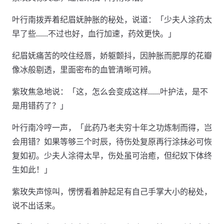
叶行南拨弄着纪眉妩肿胀的秘处，说道：「少夫人涂药太
早了些……不过也好，血行加速，药效更快。」
纪眉妩痛苦的咬住经唇，娇躯颤抖，因肿胀而肥厚的花瓣
像冰般剔透，里面密布的血管清晰可辨。
紫玫焦急地说：「这，怎么会变成这样……叶护法，是不
是用错药了？」
叶行南冷哼一声，「此药乃老夫穷十年之功炼制而得，岂
会用错？如果等够三个时辰，待伤处复原再行涂抹必可恢
复如初。少夫人涂得太早，伤处虽可治癒，但纪奴下体终
生如此！」
紫玫失声惊叫，愣愣看着肿起足有自己手掌大小的秘处，
说不出话来。