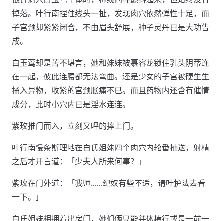
掉落。叶行南捏住线头一扯，发现肉穴依然弹性十足，而
子宫颈却紧紧闭合，不由眉头舒展，种子灵丹已是大功告
成。
白玉莺却是苦不堪言，她和妹妹被慕容龙锁住乳头阴蒂连
在一起，彼此连腰都无法弯曲。还是少女的子宫被硬生生
捅入异物，收紧的宫颈胀痛不已。而且药物内还含有催情
成分，此时小穴内已是淫水连连。
紫玫推门而入，立刻又呯的摔上门。
叶行南慢条斯理地在白氏姐妹四个肉穴内轮番抽送，射精
之后才开言道：「少夫人所来何事？」
紫玫在门外道：「我师……纪奴有些不适，请叶护法去看
一下。」
白氏姐妹相拥着出房门，她们俩只能并体横行或是一前一