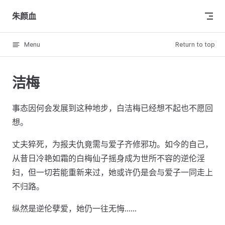
Skip to content
朱颜血
Menu
Return to top
洁梅
事态因何会发展到这种地步，白洁梅已经想不起也不愿回
想。
丈夫猝死，为报夫仇竟需与爱子齐修邪功。如今的自己，
从昔日冷艳如霜的白梅仙子摇身成为世所不容的逆伦淫
妇，但一切若能重新来过，她或许仍是会与爱子一同走上
不归路。
纵然是逆伦孽爱，她仍一往无悔……