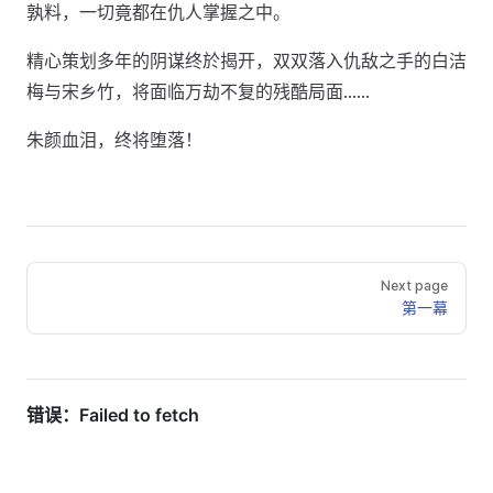
孰料，一切竟都在仇人掌握之中。
精心策划多年的阴谋终於揭开，双双落入仇敌之手的白洁
梅与宋乡竹，将面临万劫不复的残酷局面……
朱颜血泪，终将堕落！
Next page
第一幕