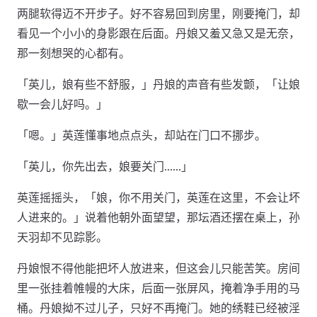
两腿软得迈不开步子。好不容易回到房里，刚要掩门，却
看见一个小小的身影跟在后面。丹娘又羞又急又是无奈，
那一刻想哭的心都有。
「英儿，娘有些不舒服，」丹娘的声音有些发颤，「让娘
歇一会儿好吗。」
「嗯。」英莲懂事地点点头，却站在门口不挪步。
「英儿，你先出去，娘要关门……」
英莲摇摇头，「娘，你不用关门，英莲在这里，不会让坏
人进来的。」说着他朝外面望望，那坛酒还摆在桌上，孙
天羽却不见踪影。
丹娘恨不得他能把坏人放进来，但这会儿只能苦笑。房间
里一张挂着帷幔的大床，后面一张屏风，掩着净手用的马
桶。丹娘拗不过儿子，只好不再掩门。她的绣鞋已经被淫