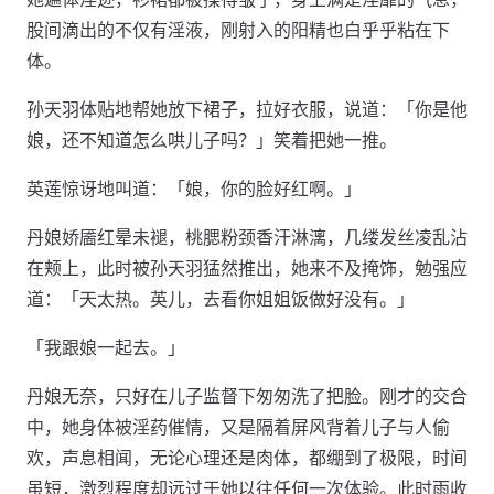
股间滴出的不仅有淫液，刚射入的阳精也白乎乎粘在下
体。
孙天羽体贴地帮她放下裙子，拉好衣服，说道：「你是他
娘，还不知道怎么哄儿子吗？」笑着把她一推。
英莲惊讶地叫道：「娘，你的脸好红啊。」
丹娘娇靥红晕未褪，桃腮粉颈香汗淋漓，几缕发丝凌乱沾
在颊上，此时被孙天羽猛然推出，她来不及掩饰，勉强应
道：「天太热。英儿，去看你姐姐饭做好没有。」
「我跟娘一起去。」
丹娘无奈，只好在儿子监督下匆匆洗了把脸。刚才的交合
中，她身体被淫药催情，又是隔着屏风背着儿子与人偷
欢，声息相闻，无论心理还是肉体，都绷到了极限，时间
虽短，激烈程度却远过于她以往任何一次体验。此时雨收