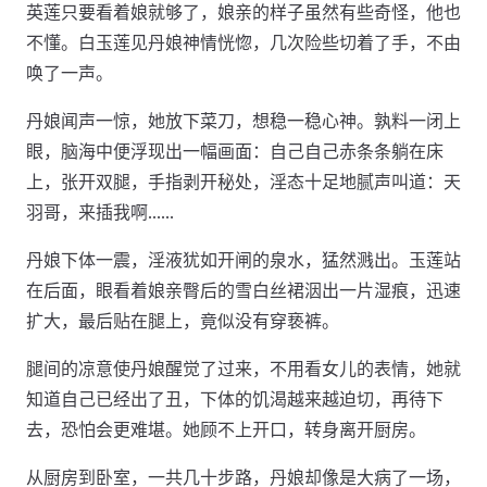
英莲只要看着娘就够了，娘亲的样子虽然有些奇怪，他也
不懂。白玉莲见丹娘神情恍惚，几次险些切着了手，不由
唤了一声。
丹娘闻声一惊，她放下菜刀，想稳一稳心神。孰料一闭上
眼，脑海中便浮现出一幅画面：自己自己赤条条躺在床
上，张开双腿，手指剥开秘处，淫态十足地腻声叫道：天
羽哥，来插我啊……
丹娘下体一震，淫液犹如开闸的泉水，猛然溅出。玉莲站
在后面，眼看着娘亲臀后的雪白丝裙洇出一片湿痕，迅速
扩大，最后贴在腿上，竟似没有穿亵裤。
腿间的凉意使丹娘醒觉了过来，不用看女儿的表情，她就
知道自己已经出了丑，下体的饥渴越来越迫切，再待下
去，恐怕会更难堪。她顾不上开口，转身离开厨房。
从厨房到卧室，一共几十步路，丹娘却像是大病了一场，