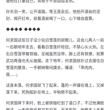
道他在打量自己，耳根子不禁隐隐发热。
孙天羽一笑，让开道路。等玉莲走后，他拍开酒瓮的泥
封，揭开红布，就着酒瓮喝了一口，心下暗自盘算。
◆◆◆◆ ◆◆◆◆
何求国这些日子没少玩白雪莲的屁眼儿，这会儿两人一前
一后朝地牢走去，看着白雪莲纤轻扭，不禁心头火热。左
右白雪莲带着铁枷，足械虽然没带，脚上还有铁镣，就算
武功再强也无从施展。走下地牢，何求国就扑过去搂住白
雪莲的腰身，一手朝她臀间摸去，嚷道：「乖肉肉，
我……」
话音未落，何求国就飞了起来，篷的一声撞在墙上，又掉
落下来，死狗般趴在地上，半晌爬不起来。
何求国摔下来时，脸上被铁枷栏划了道口子，不过他满脸
麻子，一条伤疤也是可有可无，无关宏旨。他根本上未看