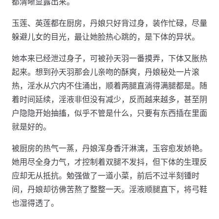
都清晰显露出来。
玉莲、英莲都在厨房，丹娘只好背过身，装作忙碌，尽量
躲避儿女的目光，最让她脸热心跳的，是下体的异状。
她本来已经泄过身子，可被孙天羽一番摸弄，下体又胀热
起来。想到孙天羽那会儿亲吻的酥爽，丹娘秘处一片滚
热，淫水从穴内不住涌出，顺着两腿直淌得满腿都是。随
着时间延续，淫液非但没有减少，反而越来越多，甚至阴
户隐隐开始抽搐，似乎不管是什么，只要有东西插在里面
就是好的。
被厨房的热气一蒸，丹娘浑身香汗淋漓，玉容愈发娇艳。
她用尽全身力气，才控制着双腿不发抖，但下体的生理反
应却无从抵抗。勉强做了一道小菜，前后不过半刻锺时
间，丹娘却彷佛苦熬了整整一天。淫液顺腿直下，将弓鞋
也湿得透了。