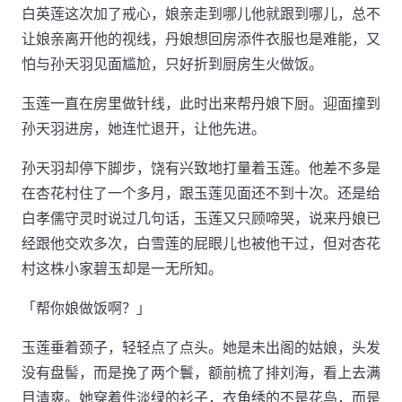
白英莲这次加了戒心，娘亲走到哪儿他就跟到哪儿，总不
让娘亲离开他的视线，丹娘想回房添件衣服也是难能，又
怕与孙天羽见面尴尬，只好折到厨房生火做饭。
玉莲一直在房里做针线，此时出来帮丹娘下厨。迎面撞到
孙天羽进房，她连忙退开，让他先进。
孙天羽却停下脚步，饶有兴致地打量着玉莲。他差不多是
在杏花村住了一个多月，跟玉莲见面还不到十次。还是给
白孝儒守灵时说过几句话，玉莲又只顾啼哭，说来丹娘已
经跟他交欢多次，白雪莲的屁眼儿也被他干过，但对杏花
村这株小家碧玉却是一无所知。
「帮你娘做饭啊？」
玉莲垂着颈子，轻轻点了点头。她是未出阁的姑娘，头发
没有盘髻，而是挽了两个鬟，额前梳了排刘海，看上去满
目清爽。她穿着件淡绿的衫子，衣角绣的不是花鸟，而是