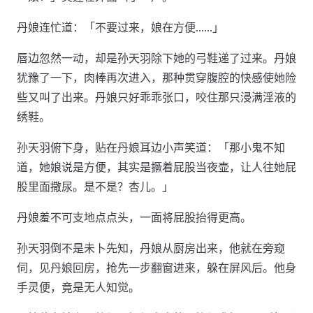
丹娘连忙道：「不要过来，娘在方便……」
唇边忽然一动，却是孙天羽除下她的弓鞋递了过来。丹娘
犹豫了一下，肉棒再次进入，那种贯穿腹腔的快感使她险
些又叫了出来。丹娘只好乖乖张口，咬住那只浸满淫液的
绣鞋。
孙天羽俯下身，贴在丹娘耳边小声笑道：「那小鬼不知
道，她娘说是方便，其实是撅着屁股当夜壶，让人往她屁
股里面撒尿。是不是？杏儿。」
丹娘羞不可支地点点头，一面将屁股抬得更高。
孙天羽倒不是未卜先知，丹娘从厨房出来，他就在旁窥
伺，见丹娘回房，抢先一步翻窗进来，躲在屏风后。他身
手灵便，竟是无人知觉。