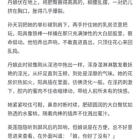
丹娘伏在地上，将肥臀撅得高高的，柳腰乱摆，一对奶儿
挤在胸口，胀得几乎爆裂。
孙天羽把她的单衫褪到肩下，两手拧住她的乳房恣意把
玩，阳具像铁棒一样捅在那只充满弹性的大白屁股里，狠
命挺动。他怕弄出声响，不敢直进直出，只顶住花心来回
乱捣。
丹娘此时就像刚从淫池中拖出一样，浑身湿淋淋散发着妖
艳的淫光，从纤足直到玉颊，到处是淫靡的气味。她的花
房炽热如火，阳具插在里面，彷佛烫化一般。在淫药刺激
下，腔内的蜜肉不住收缩律动，带给人前所未有的快感。
她紧紧咬住弓鞋，鼻息时断时续，肥硕圆润的大白臀犹如
熟透的水蜜桃，随着肉棒的插弄不住溅出蜜汁。
英莲隐隐听到屏风后的异响，但娘说是在方便，总不好意
思进来查看，在外面叫道：「娘，你好了没有？」