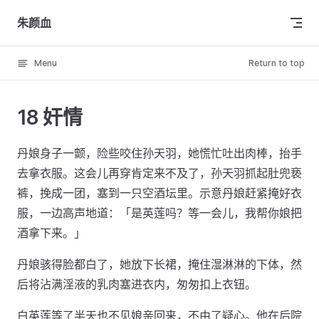
Skip to content
朱颜血
Menu
Return to top
18 奸情
丹娘身子一颤，险些咬住孙天羽，她慌忙吐出肉棒，抬手
去拿衣服。这会儿再穿肯定来不及了，孙天羽抓起肚兜亵
裤，挽成一团，塞到一只空酒坛里。示意丹娘赶紧掩好衣
服，一边高声地道：「是英莲吗？等一会儿，我帮你娘把
酒拿下来。」
丹娘骇得脸都白了，她放下长裙，掩住湿淋淋的下体，然
后将沾满淫液的乳肉塞进衣内，匆匆扣上衣钮。
白英莲等了半天也不见娘亲回来，不由了疑心。他在后院