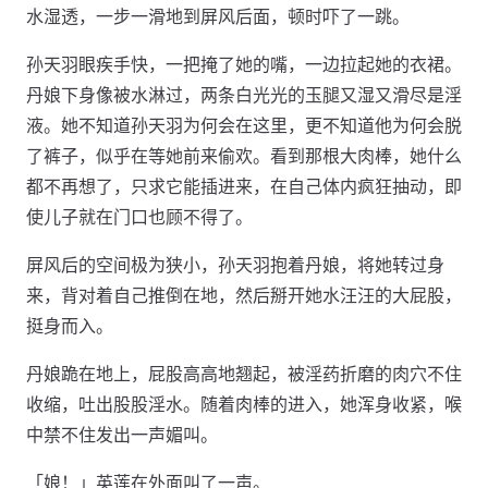
水湿透，一步一滑地到屏风后面，顿时吓了一跳。
孙天羽眼疾手快，一把掩了她的嘴，一边拉起她的衣裙。
丹娘下身像被水淋过，两条白光光的玉腿又湿又滑尽是淫
液。她不知道孙天羽为何会在这里，更不知道他为何会脱
了裤子，似乎在等她前来偷欢。看到那根大肉棒，她什么
都不再想了，只求它能插进来，在自己体内疯狂抽动，即
使儿子就在门口也顾不得了。
屏风后的空间极为狭小，孙天羽抱着丹娘，将她转过身
来，背对着自己推倒在地，然后掰开她水汪汪的大屁股，
挺身而入。
丹娘跪在地上，屁股高高地翘起，被淫药折磨的肉穴不住
收缩，吐出股股淫水。随着肉棒的进入，她浑身收紧，喉
中禁不住发出一声媚叫。
「娘！」英莲在外面叫了一声。