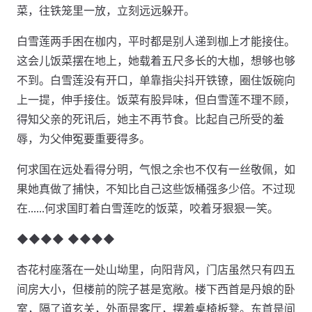
菜，往铁笼里一放，立刻远远躲开。
白雪莲两手困在枷内，平时都是别人递到枷上才能接住。
这会儿饭菜摆在地上，她载着五尺多长的大枷，想够也够
不到。白雪莲没有开口，单靠指尖抖开铁镣，圈住饭碗向
上一提，伸手接住。饭菜有股异味，但白雪莲不理不顾，
得知父亲的死讯后，她主不再节食。比起自己所受的羞
辱，为父伸冤要重要得多。
何求国在远处看得分明，气恨之余也不仅有一丝敬佩，如
果她真做了捕快，不知比自己这些饭桶强多少倍。不过现
在……何求国盯着白雪莲吃的饭菜，咬着牙狠狠一笑。
◆◆◆◆ ◆◆◆◆
杏花村座落在一处山坳里，向阳背风，门店虽然只有四五
间房大小，但楼前的院子甚是宽敞。楼下西首是丹娘的卧
室，隔了道玄关，外面是客厅，摆着桌椅板凳。东首是间