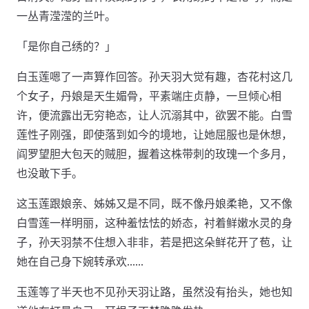
一丛青滢滢的兰叶。
「是你自己绣的？」
白玉莲嗯了一声算作回答。孙天羽大觉有趣，杏花村这几
个女子，丹娘是天生媚骨，平素端庄贞静，一旦倾心相
许，便流露出无穷艳态，让人沉溺其中，欲罢不能。白雪
莲性子刚强，即使落到如今的境地，让她屈服也是休想，
阎罗望胆大包天的贼胆，握着这株带刺的玫瑰一个多月，
也没敢下手。
这玉莲跟娘亲、姊姊又是不同，既不像丹娘柔艳，又不像
白雪莲一样明丽，这种羞怯怯的娇态，衬着鲜嫩水灵的身
子，孙天羽禁不住想入非非，若是把这朵鲜花开了苞，让
她在自己身下婉转承欢……
玉莲等了半天也不见孙天羽让路，虽然没有抬头，她也知