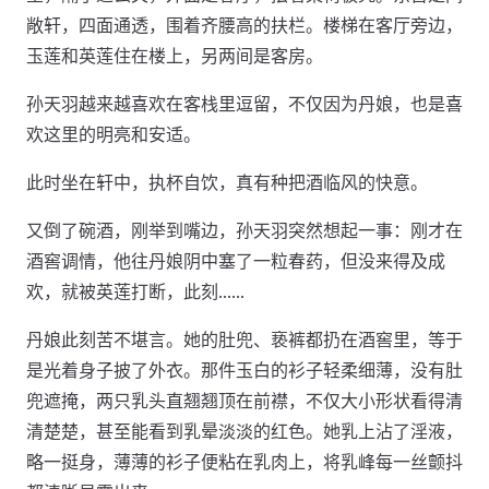
敞轩，四面通透，围着齐腰高的扶栏。楼梯在客厅旁边，
玉莲和英莲住在楼上，另两间是客房。
孙天羽越来越喜欢在客栈里逗留，不仅因为丹娘，也是喜
欢这里的明亮和安适。
此时坐在轩中，执杯自饮，真有种把酒临风的快意。
又倒了碗酒，刚举到嘴边，孙天羽突然想起一事：刚才在
酒窖调情，他往丹娘阴中塞了一粒春药，但没来得及成
欢，就被英莲打断，此刻……
丹娘此刻苦不堪言。她的肚兜、亵裤都扔在酒窖里，等于
是光着身子披了外衣。那件玉白的衫子轻柔细薄，没有肚
兜遮掩，两只乳头直翘翘顶在前襟，不仅大小形状看得清
清楚楚，甚至能看到乳晕淡淡的红色。她乳上沾了淫液，
略一挺身，薄薄的衫子便粘在乳肉上，将乳峰每一丝颤抖