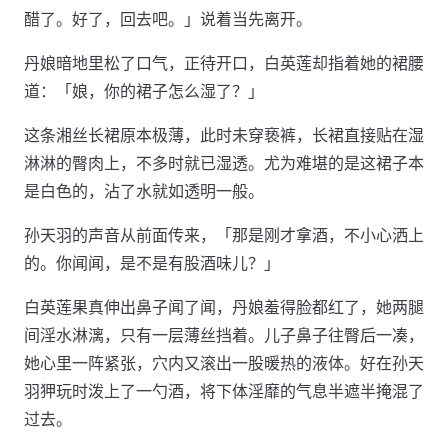
醋了。好了，回去吧。」说着当先离开。
丹娘暗地里松了口气，正待开口，白英莲却指着她的裙腰
道：「娘，你的裙子怎么湿了？」
这条湘丝长裙原本极薄，此时未穿亵裤，长裙直接贴在湿
淋淋的臀肉上，不多时就已湿透。尤为难堪的是这裙子本
是白色的，沾了水就如透明一般。
孙天羽的声音从前面传来，「那是刚才拿酒，不小心洒上
的。你闻闻，是不是有股酒味儿？」
白英莲果真伸出鼻子闻了闻，丹娘羞得脸都红了，她两腿
间淫水淋漓，只有一层薄丝挡着。儿子鼻子往臀后一凑，
她心里一阵紧张，穴内又滚出一股暖热的液体。好在孙天
羽狎玩时泼上了一勺酒，将下体淫靡的气息半遮半掩混了
过去。