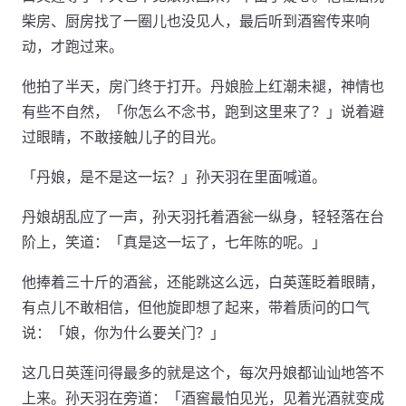
柴房、厨房找了一圈儿也没见人，最后听到酒窖传来响
动，才跑过来。
他拍了半天，房门终于打开。丹娘脸上红潮未褪，神情也
有些不自然，「你怎么不念书，跑到这里来了？」说着避
过眼睛，不敢接触儿子的目光。
「丹娘，是不是这一坛？」孙天羽在里面喊道。
丹娘胡乱应了一声，孙天羽托着酒瓮一纵身，轻轻落在台
阶上，笑道：「真是这一坛了，七年陈的呢。」
他捧着三十斤的酒瓮，还能跳这么远，白英莲眨着眼睛，
有点儿不敢相信，但他旋即想了起来，带着质问的口气
说：「娘，你为什么要关门？」
这几日英莲问得最多的就是这个，每次丹娘都讪讪地答不
上来。孙天羽在旁道：「酒窖最怕见光，见着光酒就变成