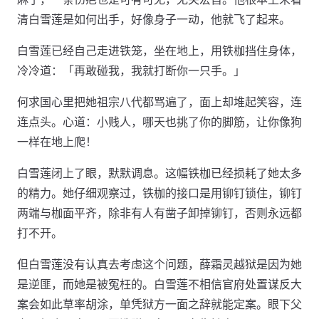
清白雪莲是如何出手，好像身子一动，他就飞了起来。
白雪莲已经自己走进铁笼，坐在地上，用铁枷挡住身体，
冷冷道：「再敢碰我，我就打断你一只手。」
何求国心里把她祖宗八代都骂遍了，面上却堆起笑容，连
连点头。心道：小贱人，哪天也挑了你的脚筋，让你像狗
一样在地上爬！
白雪莲闭上了眼，默默调息。这幅铁枷已经损耗了她太多
的精力。她仔细观察过，铁枷的接口是用铆钉锁住，铆钉
两端与枷面平齐，除非有人有凿子卸掉铆钉，否则永远都
打不开。
但白雪莲没有认真去考虑这个问题，薛霜灵越狱是因为她
是逆匪，而她是被冤枉的。白雪莲不相信官府处置谋反大
案会如此草率胡涂，单凭狱方一面之辞就能定案。眼下父