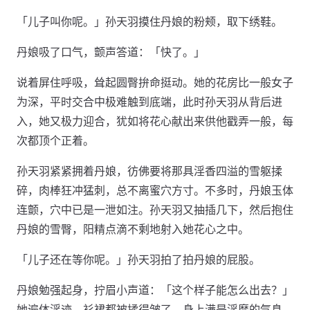
「儿子叫你呢。」孙天羽摸住丹娘的粉颊，取下绣鞋。
丹娘吸了口气，颤声答道：「快了。」
说着屏住呼吸，耸起圆臀拚命挺动。她的花房比一般女子
为深，平时交合中极难触到底端，此时孙天羽从背后进
入，她又极力迎合，犹如将花心献出来供他戳弄一般，每
次都顶个正着。
孙天羽紧紧拥着丹娘，彷佛要将那具淫香四溢的雪躯揉
碎，肉棒狂冲猛刺，总不离蜜穴方寸。不多时，丹娘玉体
连颤，穴中已是一泄如注。孙天羽又抽插几下，然后抱住
丹娘的雪臀，阳精点滴不剩地射入她花心之中。
「儿子还在等你呢。」孙天羽拍了拍丹娘的屁股。
丹娘勉强起身，拧眉小声道：「这个样子能怎么出去？」
她遍体淫迹，衫裙都被揉得皱了，身上满是淫靡的气息，