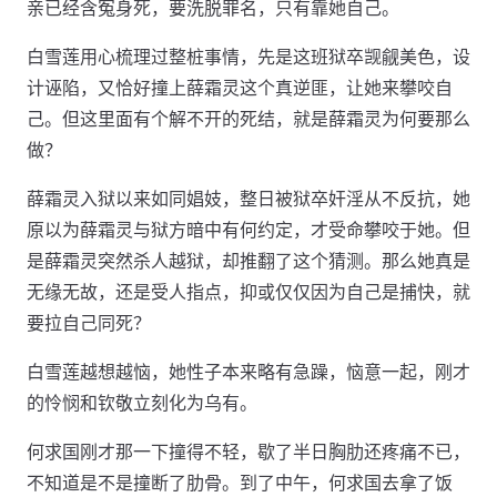
亲已经含冤身死，要洗脱罪名，只有靠她自己。
白雪莲用心梳理过整桩事情，先是这班狱卒觊觎美色，设
计诬陷，又恰好撞上薛霜灵这个真逆匪，让她来攀咬自
己。但这里面有个解不开的死结，就是薛霜灵为何要那么
做？
薛霜灵入狱以来如同娼妓，整日被狱卒奸淫从不反抗，她
原以为薛霜灵与狱方暗中有何约定，才受命攀咬于她。但
是薛霜灵突然杀人越狱，却推翻了这个猜测。那么她真是
无缘无故，还是受人指点，抑或仅仅因为自己是捕快，就
要拉自己同死？
白雪莲越想越恼，她性子本来略有急躁，恼意一起，刚才
的怜悯和钦敬立刻化为乌有。
何求国刚才那一下撞得不轻，歇了半日胸肋还疼痛不已，
不知道是不是撞断了肋骨。到了中午，何求国去拿了饭