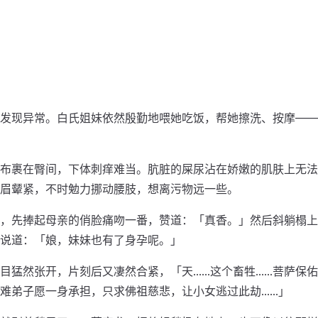
发现异常。白氏姐妹依然殷勤地喂她吃饭，帮她擦洗、按摩——
布裹在臀间，下体刺痒难当。肮脏的屎尿沾在娇嫩的肌肤上无法
眉颦紧，不时勉力挪动腰肢，想离污物远一些。
，先捧起母亲的俏脸痛吻一番，赞道：「真香。」然后斜躺榻上
说道：「娘，妹妹也有了身孕呢。」
目猛然张开，片刻后又凄然合紧，「天……这个畜牲……菩萨保
难弟子愿一身承担，只求佛祖慈悲，让小女逃过此劫……」