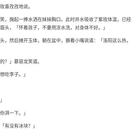
玫喜孜孜地说。
笑，掬起一捧水洒在妹妹胸口。此时井水吸收了紫玫体温，已经
眉头，「怀着孩子，不要用凉水洗，对身体不好。」
头，然后摊开玉体，躺在盆中，撅着小嘴说道：「洛阳这么热，
的？」慕容龙笑道。
想吃李子。」
」
你湃一下。」
「有没有冰块？」