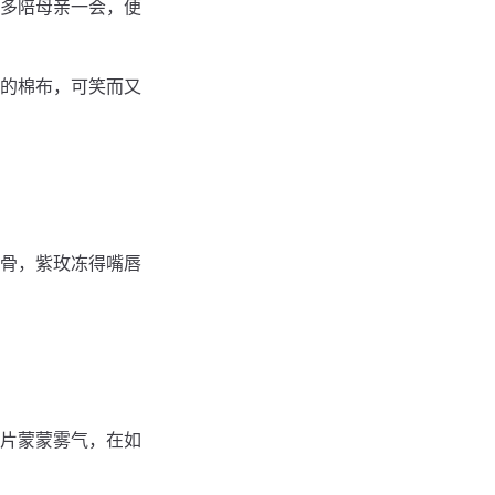
多陪母亲一会，便
的棉布，可笑而又
骨，紫玫冻得嘴唇
片蒙蒙雾气，在如