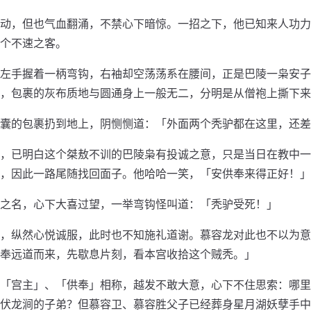
动，但也气血翻涌，不禁心下暗惊。一招之下，他已知来人功力
个不速之客。
左手握着一柄弯钩，右袖却空荡荡系在腰间，正是巴陵一枭安子
，包裹的灰布质地与圆通身上一般无二，分明是从僧袍上撕下来
囊的包裹扔到地上，阴恻恻道：「外面两个秃驴都在这里，还差
，已明白这个桀敖不训的巴陵枭有投诚之意，只是当日在教中一
，因此一路尾随找回面子。他哈哈一笑，「安供奉来得正好！」
之名，心下大喜过望，一举弯钩怪叫道：「秃驴受死！」
，纵然心悦诚服，此时也不知施礼道谢。慕容龙对此也不以为意
奉远道而来，先歇息片刻，看本宫收拾这个贼秃。」
「宫主」、「供奉」相称，越发不敢大意，心下不住思索：哪里
伏龙涧的子弟？但慕容卫、慕容胜父子已经葬身星月湖妖孽手中