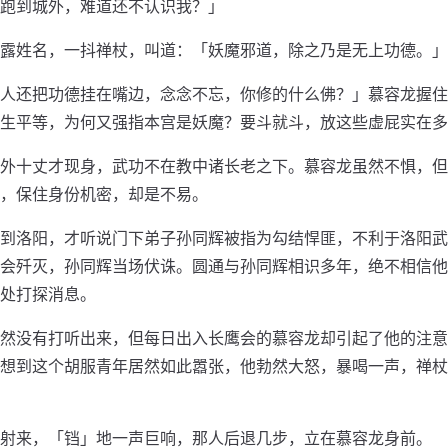
跑到城外，难道还不认识我？」
露姓名，一抖禅杖，叫道：「妖魔邪道，除之乃是无上功德。」
人还把功德挂在嘴边，念念不忘，你修的什么佛？」慕容龙握住
生平等，为何又强指本宫是妖魔？要斗就斗，放这些虚屁实在多
外十丈才现身，武功不在教中诸长老之下。慕容龙虽然不惧，但
，保住身份机密，却是不易。
到洛阳，才听说门下弟子孙同辉被指为勾结悍匪，不利于洛阳武
会歼灭，孙同辉当场伏诛。圆通与孙同辉相识多年，绝不相信他
处打探消息。
然没有打听出来，但每日出入长鹰会的慕容龙却引起了他的注意
想到这个胡服青年居然如此嚣张，他勃然大怒，暴喝一声，禅杖
射来，「铛」地一声巨响，那人后退几步，立在慕容龙身前。