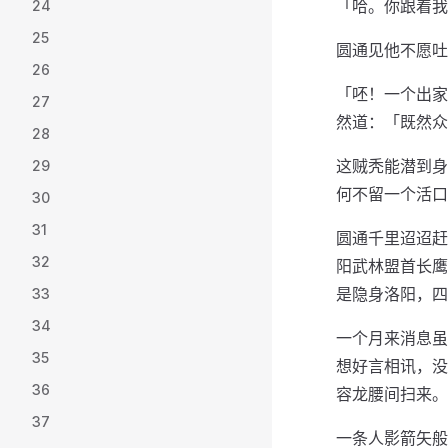
「哈。你跟着我
24
25
圆通见他不愿吐
26
「呸！一个出家
27
然道：「既然众
28
这贼秃能潜到身
29
何不留一个活口
30
31
圆通千里迢迢赶
32
阳武林盟首长鹰
是隐身洛阳，四
33
34
一个月来消息虽
35
想好言相讯，没
36
容龙腰间扫来。
37
一条人影箭矢般