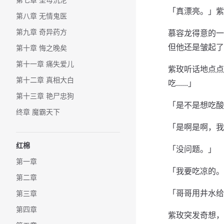
「真漂亮。」紫
第八章 无情鬼医
第九章 奇异药方
慕容龙得意的一
但他还是皱起了
第十章 悔之晚矣
第十一章 痛失爱儿
紫玫听话地点点
第十二章 真相大白
吃……」
第十三章 艳尸忠狗
「是不是想吃酸
终章 魔霸天下
「是啊是啊，我
红棉
「没问题。」
第一章
「我要吃凉的。
第二章
「哥哥用井水给
第三章
第四章
紫玫突发奇想，