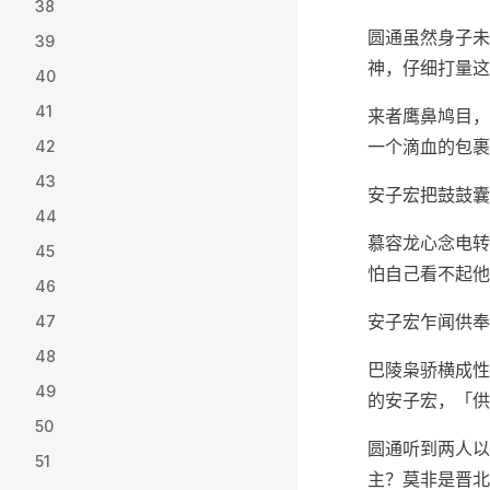
38
圆通虽然身子未
39
神，仔细打量这
40
41
来者鹰鼻鸠目，
一个滴血的包裹
42
43
安子宏把鼓鼓囊
44
慕容龙心念电转
45
怕自己看不起他
46
安子宏乍闻供奉
47
48
巴陵枭骄横成性
49
的安子宏，「供
50
圆通听到两人以
51
主？莫非是晋北