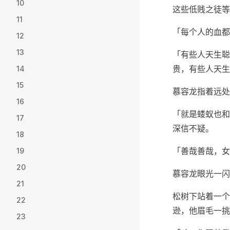
10
这些低贱之徒等
11
「每个人的血都
12
13
「有些人天生聪
贵，有些人天生
14
15
慕容龙指着远处
16
「就是蝼蚁也和
17
深信不疑。
18
「善哉善哉，女
19
20
慕容龙眼光一闪
21
松树下站着一个
22
逊，他眉毛一挑
23