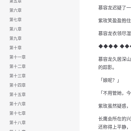
第五章
慕容龙迟疑了一
第六章
第七章
紫玫笑盈盈抱住
第八章
慕容龙衣领尽湿
第九章
◆◆◆◆ ◆◆
第十章
第十一章
慕容龙久居深山
第十二章
的踪影。
第十三章
「娘呢？」
第十四章
「不用管她，今
第十五章
第十六章
紫玫虽然疑惑，
第十七章
长鹰会所在的兴
第十八章
还称得上平静，