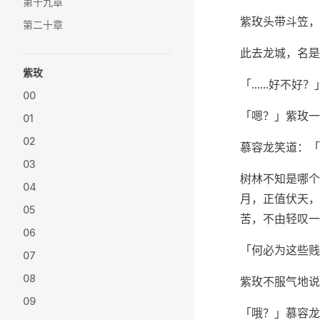
第十九章
紫玫头带斗笠，
第二十章
此去龙城，名是
紫玫
「……好不好？
00
「嗯？」紫玫一
01
02
慕容龙笑道：「
03
树林不知是哪个
04
月，正值伏天，
05
苦，不由轻叹一
06
「何必为这些贱
07
08
紫玫不服气地说
09
「哦？」慕容龙