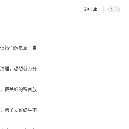
Main Navigation
GitHub
但她们像是忘了自
清理，想想就万分
，把美妇的臻首放
佑，弟子立誓终生不