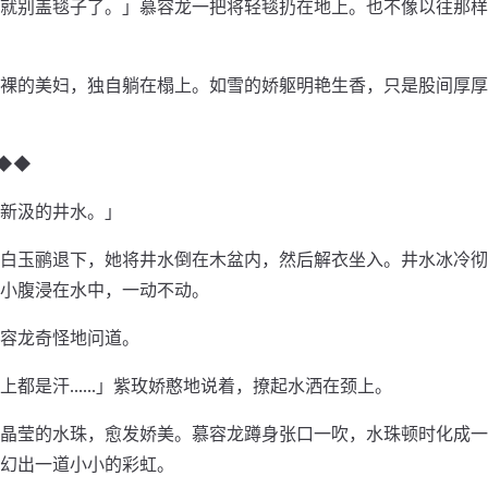
就别盖毯子了。」慕容龙一把将轻毯扔在地上。也不像以往那样
裸的美妇，独自躺在榻上。如雪的娇躯明艳生香，只是股间厚厚
◆◆
新汲的井水。」
白玉鹂退下，她将井水倒在木盆内，然后解衣坐入。井水冰冷彻
小腹浸在水中，一动不动。
容龙奇怪地问道。
上都是汗……」紫玫娇憨地说着，撩起水洒在颈上。
晶莹的水珠，愈发娇美。慕容龙蹲身张口一吹，水珠顿时化成一
幻出一道小小的彩虹。