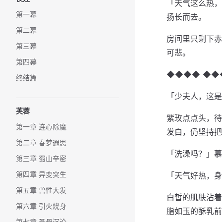
「天气这么热，
第一幕
扬长而去。
第二幕
房间里只剩下赤
第三幕
可悲。
第四幕
◆◆◆◆ ◆◆
终结篇
「少夫人，这是
芙蓉
紫玫点点头，待
第一章 连心除魔
发白，仍坚持把
第二章 春梦遐思
「洗澡吗？」慕
第三章 蜀山辛密
第四章 异变突生
「天气好热，身
第五章 兽性大发
白皙的肌肤沾着
第六章 引火烧身
脂如玉的酥乳前
第七章 圣母沉沦