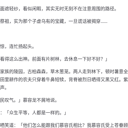
面遮轻纱，看似闲暇，其实无时无刻不在注意周围的路径。
祭祖，实为那个子虚乌有的宝藏，一旦谎话被揭穿……
」
惊，连忙扬起头。
看得这么出神。前面有片树林，去休息一下好不好？」
家族的陵园，古柏森森，草木葱茏。两人走到林下，顿时暑意全
田里耕作的农夫只穿着牛鼻短犊，背脊被烈日晒得又黑又红。紫
声。
民叹气。」慕容龙不屑地说。
：「众生平等，人都是一样的。」
哂笑道：「他们怎么能跟我们慕容氏相比？我慕容氏受上苍眷顾