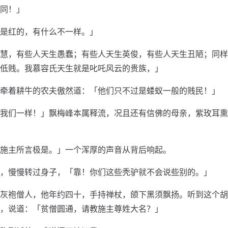
同！」
是红的，有什么不一样。」
慧，有些人天生愚蠢；有些人天生英俊，有些人天生丑陋；同样
低贱。我慕容氏天生就是叱吒风云的贵族，」
牵着耕牛的农夫傲然道：「他们只不过是蝼蚁一般的贱民！」
我们一样！」飘梅峰本属释流，况且还有信佛的母亲，紫玫耳熏
施主所言极是。」一个浑厚的声音从背后响起。
，慢慢转过身子，「靠！你们这些秃驴就不会说些别的。」
灰袍僧人，他年约四十，手持禅杖，颌下黑须飘扬。听到这个胡
，说道：「贫僧圆通，请教施主尊姓大名？」