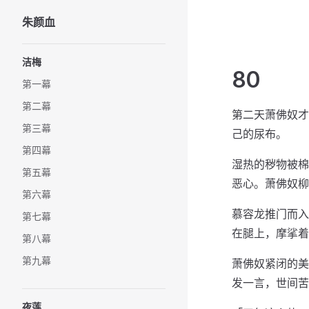
朱颜血
Skip to content
Sidebar Navigation
洁梅
80
第一幕
第二幕
第二天萧佛奴才
第三幕
己的尿布。
第四幕
湿热的秽物被棉
第五幕
恶心。萧佛奴柳
第六幕
慕容龙推门而入
第七幕
在腿上，摩挲着
第八幕
第九幕
萧佛奴紧闭的美
发一言，世间苦
夜莲