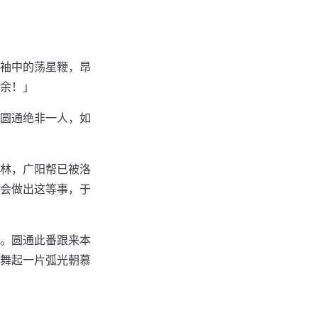
袖中的荡星鞭，昂
余！」
圆通绝非一人，如
林，广阳帮已被洛
会做出这等事，于
。圆通此番跟来本
舞起一片弧光朝慕