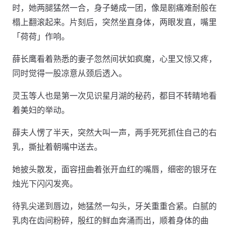
时，她两腿猛然一合，身子蜷成一团，像是剧痛难耐般在
榻上翻滚起来。片刻后，突然坐直身体，两眼发直，嘴里
「荷荷」作响。
薛长鹰看着熟悉的妻子忽然间状如疯魔，心里又惊又疼，
同时觉得一股凉意从颈后透入。
灵玉等人也是第一次见识星月湖的秘药，都目不转睛地看
着美妇的举动。
薛夫人愣了半天，突然大叫一声，两手死死抓住自己的右
乳，撕扯着朝嘴中送去。
她披头散发，面容扭曲着张开血红的嘴唇，细密的银牙在
烛光下闪闪发亮。
待乳尖递到唇边，她猛然一勾头，牙关重重合紧。白腻的
乳肉在齿间粉碎，殷红的鲜血奔涌而出，顺着身体的曲