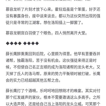
慕容龙听了片刻才放下心来。霍狂焰虽是个笨蛋，好歹还
没有暴露身份，座中谈来谈去，都以为这伙突然出现的强
徒只是寻常的江湖客，想在洛阳插上一脚罢了。
慕容龙朝宫白羽使了个眼色，四人悄然离开大堂。
◆◆◆◆ ◆◆◆◆
薛长鹰醉熏熏回到后院，心里颇为得意。他早有意要吞并
诸帮，独霸洛阳，苦于没有机会。这伙强徒来得正是时
候，不但使自己名正言顺的成为洛阳诸帮的龙头老大，又
灭掉了氐人的洛马帮，原来的势力平衡顿时被打破，长鹰
会的实力已经超越其他五帮之合。
薛长鹰打了个酒嗝，乐呵呵地回想刚才的晚宴。其实对付
那个红发雌声的家伙，根本不需要邀请这么多高手。之所
以大造声势，还是给自己当上洛阳的龙头立威。可笑那个