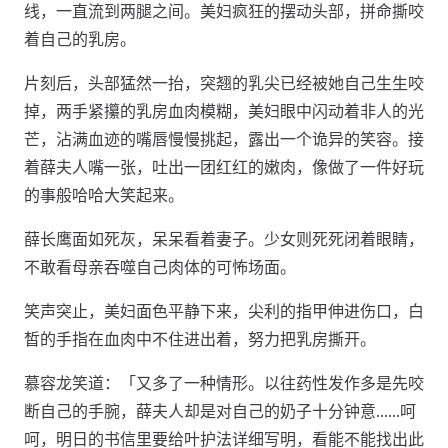
线，一直流到两腿之间。美妇疯狂的摆动头部，拼命撕咬
着自己的乳房。
片刻后，头部猛然一抬，突翘的乳尖已经被她自己生生咬
掉，两手紧攥的乳房血肉模糊，美妇眼中闪动着非人的光
芒，沾满血迹的嘴唇慢慢挑起，露出一个诡异的笑容。接
着薛夫人嘴一张，吐出一团红红的嫩肉，像做了一件好玩
的事般哈哈大笑起来。
薛长鹰面如死灰，呆呆看着妻子。少女则死死闭着眼睛，
不敢看母亲吞噬自己肉体的可怖场面。
笑声突止，美妇面色平静下来，尖利的指甲伸进伤口，白
皙的手指在血肉中不住进出着，努力把乳房撕开。
慕容龙笑道：「又多了一种情形。以往药性发作多是先咬
断自己的手腕，薛夫人却是对自己的奶子十分钟意……呵
呵，明日的书信里要给叶护法详细写明，看能不能找出此