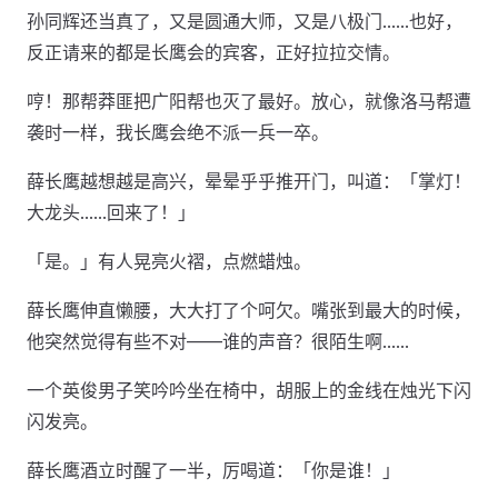
孙同辉还当真了，又是圆通大师，又是八极门……也好，
反正请来的都是长鹰会的宾客，正好拉拉交情。
哼！那帮莽匪把广阳帮也灭了最好。放心，就像洛马帮遭
袭时一样，我长鹰会绝不派一兵一卒。
薛长鹰越想越是高兴，晕晕乎乎推开门，叫道：「掌灯！
大龙头……回来了！」
「是。」有人晃亮火褶，点燃蜡烛。
薛长鹰伸直懒腰，大大打了个呵欠。嘴张到最大的时候，
他突然觉得有些不对——谁的声音？很陌生啊……
一个英俊男子笑吟吟坐在椅中，胡服上的金线在烛光下闪
闪发亮。
薛长鹰酒立时醒了一半，厉喝道：「你是谁！」