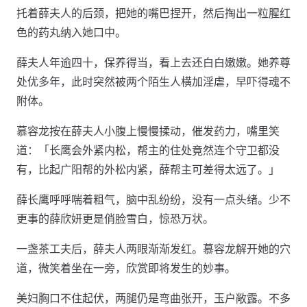
托着薛夫人的后颈，把她的嘴巴捏开，然后掏出一粒腥红
色的药丸纳入她口中。
薛夫人年逾四十，保养得当，看上去还白白嫩嫩。她养尊
处优多年，此时突然被两个陌生人横加淫虐，早吓得魂不
附体。
慕容龙按在薛夫人小腹上慢慢揉动，催发药力，嘴里笑
道：「长鹰会外紧内松，帮主的住处竟然连个守卫都没
有，比起广阳帮的外松内紧，薛帮主可差得太远了。」
薛长鹰呼呼喘着粗气，脑中乱纷纷，没有一点头绪。少不
更事的薛欣妍更是俏脸雪白，惊恐万状。
一盏茶工夫后，薛夫人两眼渐渐发红。慕容龙解开她的穴
道，微笑着坐在一旁，欣赏即将发生的妙事。
美妇胸口不住起伏，两腿仍是弯曲张开，玉户敞露。不多