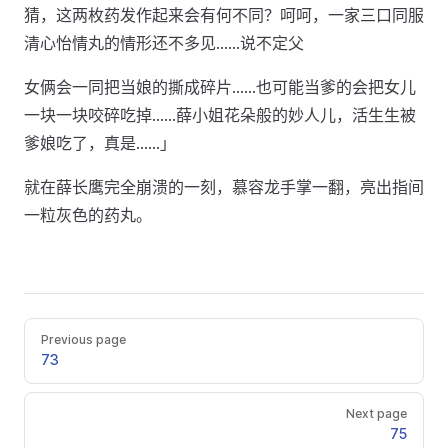
猜，这两枚药发作起来会有何不同？呵呵，一家三口同服
清心怡情丸的情形还不多见……说不定父
女俩会一同把当娘的撕成碎片……也可能当爹的会把女儿
一块一块咬碎吃掉……薛小姐花朵般的妙人儿，活生生被
爹娘吃了，真是……」
就在薛长鹰完全崩溃的一刻，慕容龙手掌一翻，亮出指间
一粒灰色的药丸。
Previous page
73
Next page
75