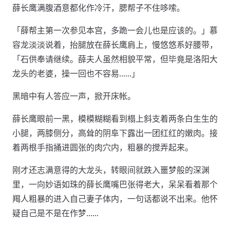
薛长鹰满腹酒意都化作冷汗，腮帮子不住哆嗦。
「薛帮主第一次参见本宫，多跪一会儿也是应该的。」慕
容龙淡淡说着，抬腿放在薛长鹰肩上，慢悠悠系好腰带，
「石供奉请继续。薛夫人虽然相貌平常，但毕竟是洛阳大
龙头的老婆，操一回也不容易……」
黑暗中有人答应一声，掀开床帐。
薛长鹰眼前一黑，模模糊糊看到榻上斜支着两条白生生的
小腿，两膝侧分，高耸的阴阜下露出一团红红的嫩肉。接
着两根手指捅进圆张的肉穴内，粗暴的搅弄起来。
刚才还志满意得的大龙头，转眼间就跌入噩梦般的深渊
里，一向妙语如珠的薛长鹰嘴巴张得老大，呆呆看着那个
羯人粗暴的进入自己妻子体内，一句话都说不出来。他怀
疑自己是不是在作梦……