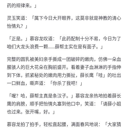
药的规律来。」
灵玉笑道：「属下今日大开眼界，这莫非就是神教的清心
怡情丸？」
「正是。」慕容龙叹道：「此药配制十分不易，今日为了
咱们大龙头浪费一颗……薛帮主实在是有面子。」
完整的圆乳被美妇亲手撕成一团破碎的嫩肉，仿佛一朵血
腥骇人的巨大花朵在胸前盛开。看着妻子血淋淋的手指伸
到下体，抓紧秘处的嫩肉用力撕扯，薛长鹰「哇」的吐出
一口鲜血，嘶声道：「你杀了我吧！」
「喔？哈，薛帮主真是条汉子。」慕容龙亲热地拍着薛长
鹰的肩膀，顺手把怡情丸塞到他口中，笑道：「请薛小姐
也过来。张开嘴，好。」
慕容龙拍了拍手，轻松直起腰，满面春风地说：「大家猜