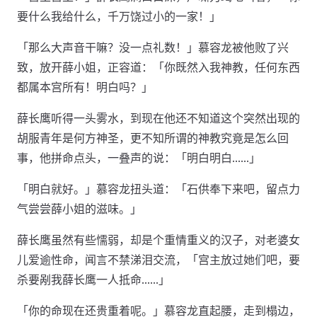
要什么我给什么，千万饶过小的一家！」
「那么大声音干嘛？没一点礼数！」慕容龙被他败了兴
致，放开薛小姐，正容道：「你既然入我神教，任何东西
都属本宫所有！明白吗？」
薛长鹰听得一头雾水，到现在他还不知道这个突然出现的
胡服青年是何方神圣，更不知所谓的神教究竟是怎么回
事，他拼命点头，一叠声的说：「明白明白……」
「明白就好。」慕容龙扭头道：「石供奉下来吧，留点力
气尝尝薛小姐的滋味。」
薛长鹰虽然有些懦弱，却是个重情重义的汉子，对老婆女
儿爱逾性命，闻言不禁涕泪交流，「宫主放过她们吧，要
杀要剐我薛长鹰一人抵命……」
「你的命现在还贵重着呢。」慕容龙直起腰，走到榻边，