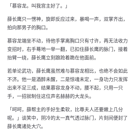
「慕容龙。叫我宫主好了。」
薛长鹰只一愣神，旋即反应过来，暴喝一声，双掌齐出，
拍向那男子的胸口。
慕容龙端坐不动，待他手掌离胸口只有寸许，再无法收力
变招时，右手蓦地一举一翻，已扣住薛长鹰的脉门，接着
抬臂一绕，薛长鹰立刻踉跄着跪在他面前。
若单论武功，薛长鹰虽然难与慕容龙相比，也绝不会如此
不济。他一是酒醉未醒，二是惊魂未定，一身功力只发挥
出来不足三成，结果慕容龙身不动，腰不起，只用一只
手，一招就制住这位声名赫赫的大龙头。
「呵呵，薛帮主的手好生柔软，比尊夫人还要嫩上几分
呢。」谈笑中，阴冷的太一真气透过脉门，片刻间便封了
薛长鹰诸处大穴。