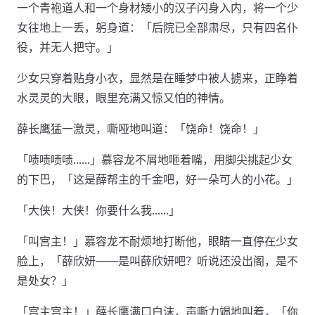
一个青袍道人和一个身材矮小的汉子闪身入内，将一个少
女往地上一丢，躬身道：「后院已全部肃尽，只有四名仆
役，并无人把守。」
少女只穿着贴身小衣，显然是在睡梦中被人掳来，正睁着
水灵灵的大眼，眼里充满又惊又怕的神情。
薛长鹰猛一激灵，嘶哑地叫道：「饶命！饶命！」
「啧啧啧啧……」慕容龙不屑地咂着嘴，用脚尖挑起少女
的下巴，「这是薛帮主的千金吧，好一朵可人的小花。」
「大侠！大侠！你要什么我……」
「叫宫主！」慕容龙不耐烦地打断他，眼睛一直停在少女
脸上，「薛欣妍——是叫薛欣妍吧？听说还没出阁，是不
是处女？」
「宫主宫主！」薛长鹰满口白沫，声嘶力竭地叫着，「你