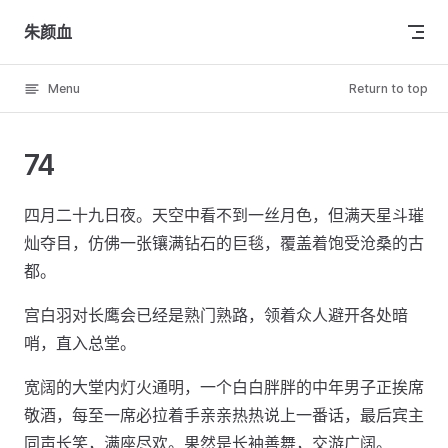
Skip to content
朱颜血
Menu
Return to top
74
四月二十九日夜。天空中看不到一丝月色，但满天星斗璀
灿夺目，仿佛一张镶满钻石的巨毯，覆盖着饱受沧桑的古
都。
宫白羽对长鹰会已经是熟门熟路，领着众人避开各处暗
哨，直入总堂。
宽阔的大堂内灯火通明，一个白白胖胖的中年男子正挨席
敬酒，每至一席必拉着手亲亲热热说上一番话，最后宾主
同声长笑，满座尽欢。果然是长袖善舞，交游广阔。