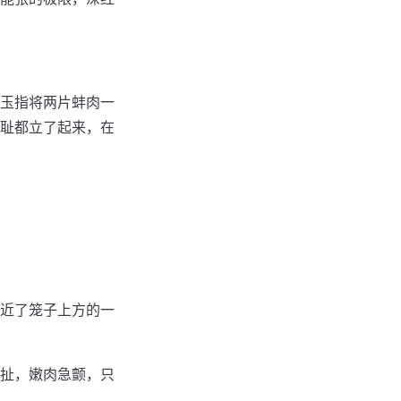
玉指将两片蚌肉一
耻都立了起来，在
近了笼子上方的一
扯，嫩肉急颤，只