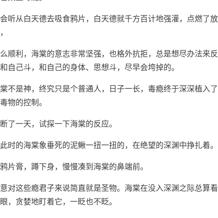
会听从白天德去吸食鸦片，白天德就千方百计地强灌，点燃了放
，
么顺利，海棠的意志非常坚强，也格外抗拒，总是想尽办法来反
和自己斗，和自己的身体、思想斗，尽早会垮掉的。
棠不是神，终究只是个普通人，日子一长，毒瘾终于深深植入了
毒物的控制。
断了一天，试探一下海棠的反应。
此时的海棠象垂死的泥鳅一扭一扭的，在绝望的深渊中挣扎着。
鸦片膏，蹲下身，慢慢凑到海棠的鼻端前。
意对这些瘾君子来说简直就是圣物。海棠在没入深渊之际总算看
眼，贪婪地盯着它，一眨也不眨。