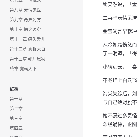
她突然说，「金
第八章 无情鬼医
二喜子表情呆滞
第九章 奇异药方
第十章 悔之晚矣
金宝闻言早就冲
第十一章 痛失爱儿
从冷如霜愤怒而
第十二章 真相大白
了一躬道，「得
第十三章 艳尸忠狗
小轿远去，二喜
终章 魔霸天下
不老峰上白云飞
红棉
海棠失踪后，刘
第一章
与自己绝对脱不
第二章
她不愿过多责怪
第三章
念经诵佛，企图
第四章