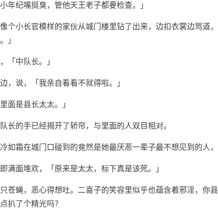
小年纪嘴挺臭，管他天王老子都要检查。」
像个小长官模样的家伙从城门楼里钻了出来，边扣衣裳边骂道，
。」
，「中队长。」
边，说，「我亲自看看不就得啦。」
里面是县长太太。」
队长的手已经揭开了轿帘，与里面的人双目相对。
冷如霜在城门口碰到的竟然是她最厌恶一辈子最不想见到的人，
即满面堆欢，「原来是太太，标下真是该死。」
只苍蝇，恶心得想吐。二喜子的笑容里似乎也蕴含着邪淫，你县
点扒了个精光吗？