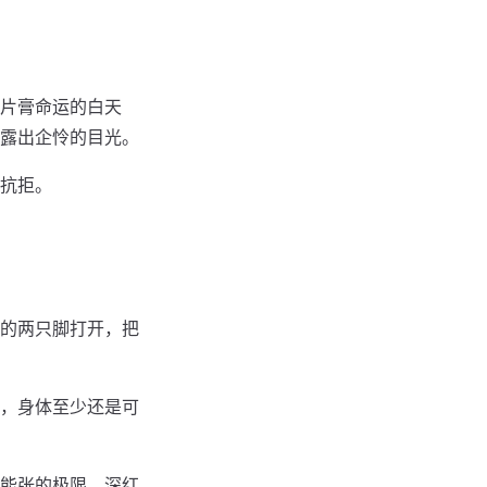
片膏命运的白天
露出企怜的目光。
抗拒。
的两只脚打开，把
，身体至少还是可
能张的极限，深红