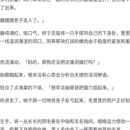
了出来。
磨蹭蹭老子走人了。」
臊得通红，吸口气，终于还是将一只手搭到自己的下身处，葱葱
一线温润潮湿的洞口，阴蒂那块红润的嫩肉由于极度的紧张和羞
热流涌动，「妈的，那狗还没把这骚洞捅烂吗？」
始模糊起来，根本没有心思去分析白天德的淫词秽语。
轻点了点海棠的下体，「想早点抽膏就把骚穴挺起来。」
听进去了，她不顾一切地将身子反弓起来，毛茸茸的阴户正好贴
左手，将一丛长长的阴毛卷在中指和无名指间，暗暗运力使劲一
声，捂着下身跌倒在地，男人手中多了一簇带着血珠的毛发。