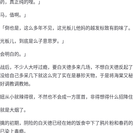
药，真正纯的哩。」
马，值啊。」
「倒也是，这么多年不见，这光板儿他妈的越发标致有韵味了。
光板儿，到底是么子意思罗。」
会明白的。」
战后，不少人大呼过瘾，要白天德多来几场，不想白天德反起了
没给自己多采几下就这么完了实在是暴殄天物，于是将海棠又秘
好调教调教她。
妞从小就辣得很，不然也不会成一方匪首，非得想得什么招降住
就是大烟了。
擒的初期，阴险的白天德已经在她的饭食中下了鸦片粉和春药的
已染上毒瘾。