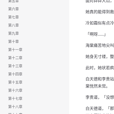
面对莽莽大山，
第五章
第六章
她真的能得到救
第七章
冷如霜似有点冷
第八章
第九章
「啊呀……」
第十章
海棠痛苦地尖叫
第十一章
她身无寸缕，整
第十二章
第十三章
此时，她状若疯
第十四章
白天德和李贵站
第十五章
棠恍然未觉。
第十六章
李贵道，「没想
第十七章
第十八章
白天德道，「那