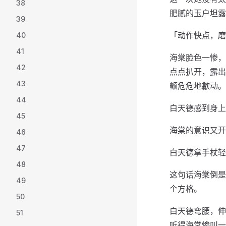
38
肥腻的玉户坦露
39
「动作快点，磨
40
41
海棠脸色一惨，
42
点点扒开，露出
43
颤危危地歙动。
44
白天德感到身上
45
海棠的意识又开
46
47
白天德拿手杖轻
48
这句话海棠倒是
49
个方格。
50
白天德弯腰，伸
51
听得海棠惨叫一