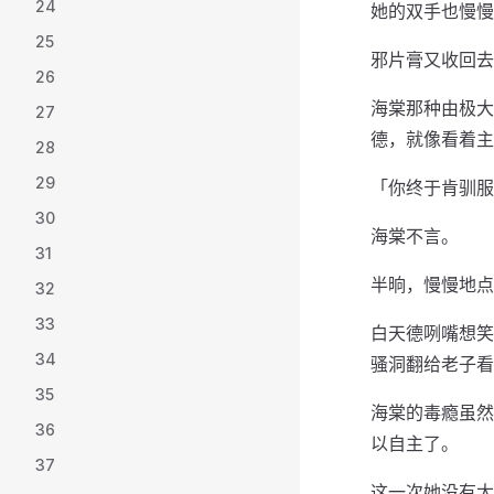
24
她的双手也慢慢
25
邪片膏又收回去
26
海棠那种由极大
27
德，就像看着主
28
29
「你终于肯驯服
30
海棠不言。
31
半晌，慢慢地点
32
33
白天德咧嘴想笑
34
骚洞翻给老子看
35
海棠的毒瘾虽然
36
以自主了。
37
这一次她没有太