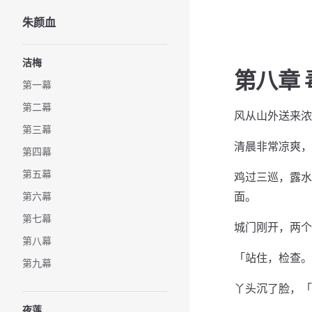
朱颜血
Skip to content
Sidebar Navigation
洁梅
第八章 
第一幕
第二幕
风从山外送来浓
第三幕
清晨非常凉爽，
第四幕
第五幕
鸡过三巡，露水
面。
第六幕
第七幕
城门刚开，两个
第八幕
「站住，检查。
第九幕
丫头沉了脸，「
夜莲