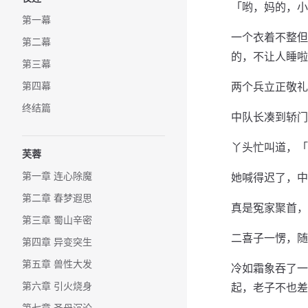
「哟，妈的，小
第一幕
一个衣着不整但
第二幕
的，不让人睡啦
第三幕
第四幕
两个兵立正敬礼
终结篇
中队长凑到轿门
丫头忙叫道，「
芙蓉
第一章 连心除魔
她喊得迟了，中
第二章 春梦遐思
真是冤家聚首，
第三章 蜀山辛密
二喜子一愣，随
第四章 异变突生
第五章 兽性大发
冷如霜象吞了一
第六章 引火烧身
起，老子不也差
第七章 圣母沉沦