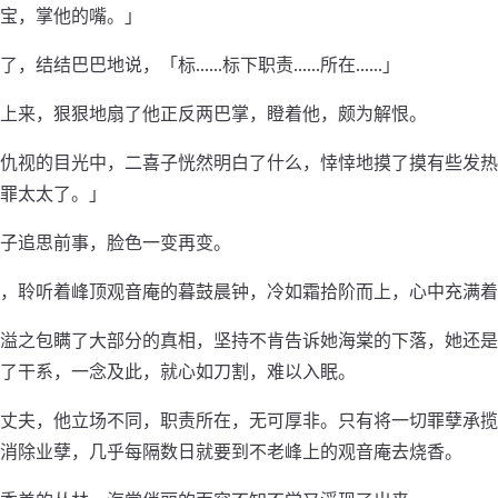
宝，掌他的嘴。」
了，结结巴巴地说，「标……标下职责……所在……」
上来，狠狠地扇了他正反两巴掌，瞪着他，颇为解恨。
仇视的目光中，二喜子恍然明白了什么，悻悻地摸了摸有些发热
罪太太了。」
子追思前事，脸色一变再变。
，聆听着峰顶观音庵的暮鼓晨钟，冷如霜拾阶而上，心中充满着
溢之包瞒了大部分的真相，坚持不肯告诉她海棠的下落，她还是
了干系，一念及此，就心如刀割，难以入眠。
丈夫，他立场不同，职责所在，无可厚非。只有将一切罪孽承揽
消除业孽，几乎每隔数日就要到不老峰上的观音庵去烧香。