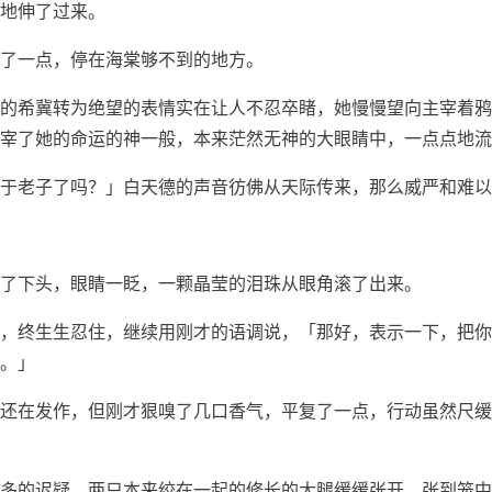
地伸了过来。
了一点，停在海棠够不到的地方。
的希冀转为绝望的表情实在让人不忍卒睹，她慢慢望向主宰着鸦
宰了她的命运的神一般，本来茫然无神的大眼睛中，一点点地流
于老子了吗？」白天德的声音彷佛从天际传来，那么威严和难以
了下头，眼睛一眨，一颗晶莹的泪珠从眼角滚了出来。
，终生生忍住，继续用刚才的语调说，「那好，表示一下，把你
。」
还在发作，但刚才狠嗅了几口香气，平复了一点，行动虽然尺缓
多的迟疑，两只本来绞在一起的修长的大腿缓缓张开，张到笼中