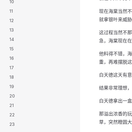
10
现在海棠当然不
11
就拿银叶来威胁
12
13
这过程当然不那
14
急，海棠现在在
15
他料得不错，海
16
重，再难摆脱这
17
白天德这天有意
18
19
结果非常理想，
20
白天德拿出一盒
21
那溢出浓香的玩
22
草，突然瞪圆大
23