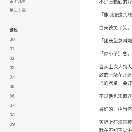
第十九章
不少压箱底的好
第二十章
「能驯服这头烈
白天德笑了笑，
紫玫
00
「团长您总叫她
01
「你小子别急，
02
自从上次人狗大
03
致的一朵花儿还
04
己的老巢，要好
05
不过他也知道这
06
07
最好的一招当然
08
实际上在海棠被
09
就在不知不觉中