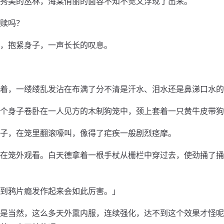
秀美的丛林，海棠俏丽的面容不知不觉又浮现了出来。
赎吗？
，抱紧身子，一声长长的叹息。
着，一缕缕乱发沾在布满了分不清是汗水、泪水还是鼻涕口水的
个身子卷卧在一人见方的木制狗笼中，颈上套着一只黄牛皮带狗
子，在笼里翻滚嚎叫，像得了疟疾一般剧烈痉摩。
在笼外观看。白天德拿着一根手杖从栅栏中穿过去，使劲捅了捅
到鸦片瘾发作起来会如此厉害。」
是当然，这么多天外熏内服，连续强化，达不到这个效果才怪呢